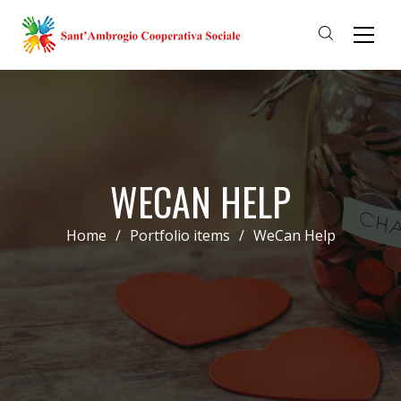
WEСAN HELP
Home
/
Portfolio items
/
WeСan Help